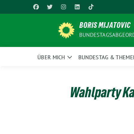
Weiter
zum
Inhalt
BORIS MIJATOVIC
BUNDESTAGSABGEORD
ÜBER MICH
BUNDESTAG & THEME
Zeige
Untermenü
Wahlparty K