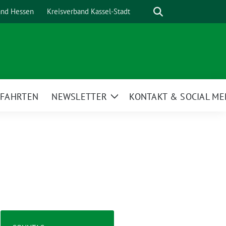
Suche
and Hessen
Kreisverband Kassel-Stadt
NFAHRTEN
NEWSLETTER
KONTAKT & SOCIAL ME
Zeige
Untermenü