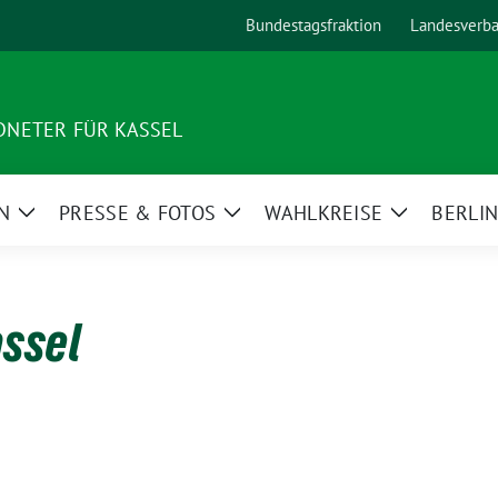
Bundestagsfraktion
Landesverb
NETER FÜR KASSEL
N
PRESSE & FOTOS
WAHLKREISE
BERLI
Zeige
Zeige
Zeige
Untermenü
Untermenü
Untermenü
assel