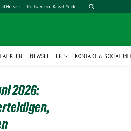
Suche
and Hessen
Kreisverband Kassel-Stadt
NFAHRTEN
NEWSLETTER
KONTAKT & SOCIAL ME
Zeige
Untermenü
ni 2026:
erteidigen,
en