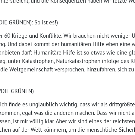
nterstreicht, und die Konsequenzen haben wir letzte W
IE GRÜNEN): So ist es!)
er 60 Kriege und Konflikte. Wir brauchen nicht weniger
ng. Und dabei kommt der humanitären Hilfe eben eine 
anbieten darf: Humanitäre Hilfe ist so etwas wie eine g
eg, unter Katastrophen, Naturkatastrophen infolge des
 die Weltgemeinschaft versprochen, hinzufahren, sich z
0/DIE GRÜNEN)
h finde es unglaublich wichtig, dass wir als drittgrößte
ommen, egal was die anderen machen. Dass wir nicht a
sen, ist mir völlig klar. Aber wir sind eines der reichst
chen auf der Welt kümmern, um die menschliche Sicherhe