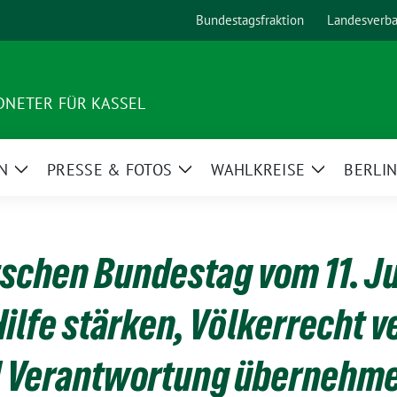
Bundestagsfraktion
Landesverb
NETER FÜR KASSEL
N
PRESSE & FOTOS
WAHLKREISE
BERLI
Zeige
Zeige
Zeige
Untermenü
Untermenü
Untermenü
schen Bundestag vom 11. Ju
ilfe stärken, Völkerrecht v
al Verantwortung übernehm