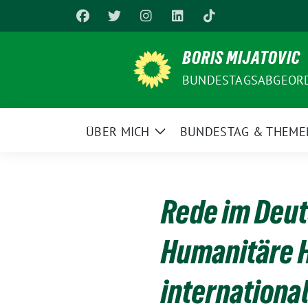
Weiter
zum
Inhalt
BORIS MIJATOVIC
BUNDESTAGSABGEORD
ÜBER MICH
BUNDESTAG & THEME
Zeige
Untermenü
Rede im Deut
Humanitäre H
internation